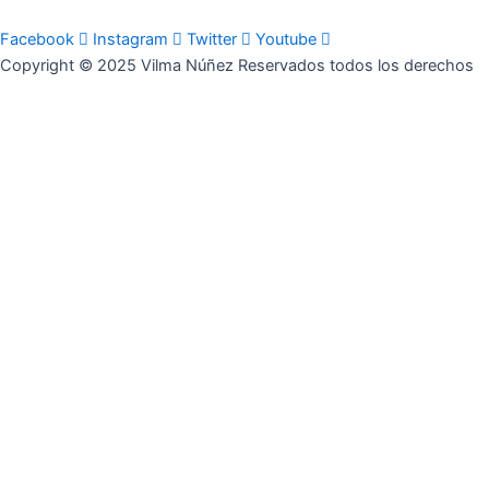
Facebook
Instagram
Twitter
Youtube
Copyright © 2025 Vilma Núñez Reservados todos los derechos
Navega
Inicio
Sobre mí
Servicios
Contacto
Inicio
Sobre mí
Servicios
Contacto