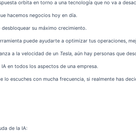
sta orbita en torno a una tecnología que no va a desacelera
 que hacemos negocios hoy en día.
de desbloquear su máximo crecimiento.
amienta puede ayudarte a optimizar tus operaciones, mejor
vanza a la velocidad de un
Tesla,
aún hay personas que desc
 la IA en todos los aspectos de una empresa.
lo escuches con mucha frecuencia, si realmente has decidi
da de la IA: