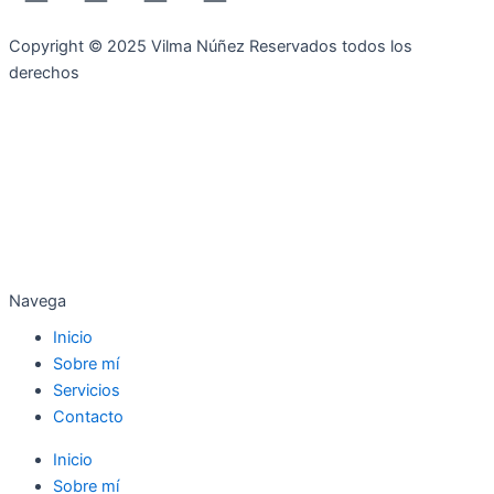
a
n
w
o
Copyright © 2025 Vilma Núñez Reservados todos los
c
s
i
u
derechos
e
t
t
t
b
a
t
u
o
g
e
b
o
r
r
e
Navega
Inicio
k
a
Sobre mí
Servicios
m
Contacto
Inicio
Sobre mí