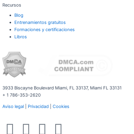
Recursos
Blog
Entrenamientos gratuitos
Formaciones y certificaciones
Libros
3933 Biscayne Boulevard Miami, FL 33137, Miami FL 33131
+ 1 786-353-2620
Aviso legal
|
Privacidad
|
Cookies
F
I
T
Y