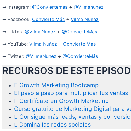
➡
Instagram:
@Conviertemas
+
@Vilmanunez
➡
Facebook:
Convierte Más
+
Vilma Nuñez
➡ TikTok:
@VilmaNunez
+
@ConvierteMas
➡ YouTube:
Vilma Núñez
+
Convierte Más
➡ Twitter:
@VilmaNunez
+
@ConvierteMás
RECURSOS DE ESTE EPISOD
Growth Marketing Bootcamp
El paso a paso para multiplicar tus ventas
Certifícate en Growth Marketing
Curso gratuito de Marketing Digital para
Consigue más leads, ventas y conversi
Domina las redes sociales