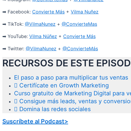
➡
Facebook:
Convierte Más
+
Vilma Nuñez
➡ TikTok:
@VilmaNunez
+
@ConvierteMas
➡ YouTube:
Vilma Núñez
+
Convierte Más
➡ Twitter:
@VilmaNunez
+
@ConvierteMás
RECURSOS DE ESTE EPISOD
El paso a paso para multiplicar tus ventas
Certifícate en Growth Marketing
Curso gratuito de Marketing Digital para
Consigue más leads, ventas y conversi
Domina las redes sociales
Suscríbete al Podcast>