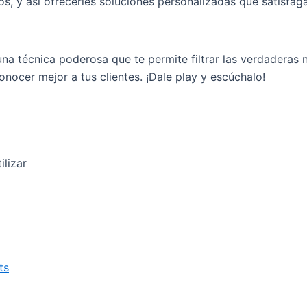
s, y así ofrecerles soluciones personalizadas que satisfag
na técnica poderosa que te permite filtrar las verdaderas 
nocer mejor a tus clientes. ¡Dale play y escúchalo!
lizar
ts