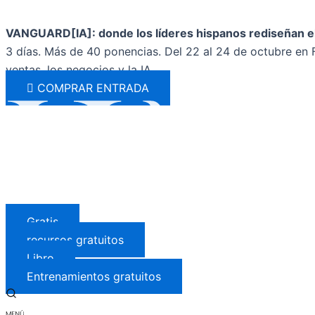
Ir
Escribe
Nombre*
Correo
al
aquí...
electróni
VANGUARD[IA]: donde los líderes hispanos rediseñan el
contenido
3 días. Más de 40 ponencias. Del 22 al 24 de octubre en F
ventas, los negocios y la IA.
COMPRAR ENTRADA
Gratis
recursos gratuitos
Libro
Entrenamientos gratuitos