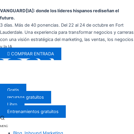
Ir
al
VANGUARD[IA]: donde los líderes hispanos rediseñan el
contenido
futuro.
3 días. Más de 40 ponencias. Del 22 al 24 de octubre en Fort
Lauderdale. Una experiencia para transformar negocios y carreras
con una visión estratégica del marketing, las ventas, los negocios
y la IA.
COMPRAR ENTRADA
Gratis
recursos gratuitos
Libro
Entrenamientos gratuitos
Blog
,
Inbound Marketing