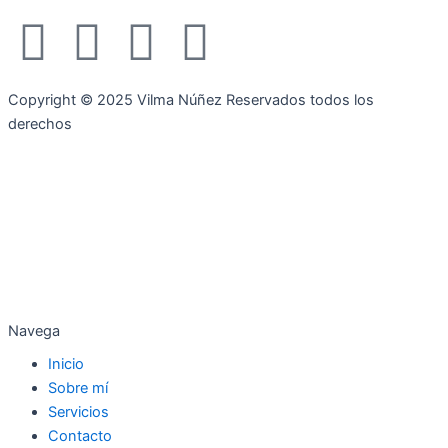
F
I
T
Y
a
n
w
o
Copyright © 2025 Vilma Núñez Reservados todos los
c
s
i
u
derechos
e
t
t
t
b
a
t
u
o
g
e
b
o
r
r
e
Navega
Inicio
k
a
Sobre mí
Servicios
m
Contacto