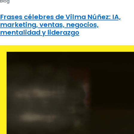
Blog
Frases célebres de Vilma Núñez: IA,
marketing, ventas, negocios,
mentalidad y liderazgo