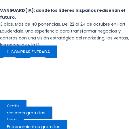
Ir
al
VANGUARD[IA]: donde los líderes hispanos rediseñan el
contenido
futuro.
3 días. Más de 40 ponencias. Del 22 al 24 de octubre en Fort
Lauderdale. Una experiencia para transformar negocios y
carreras con una visión estratégica del marketing, las ventas,
los negocios y la IA.
COMPRAR ENTRADA
Gratis
recursos gratuitos
Libro
Entrenamientos gratuitos