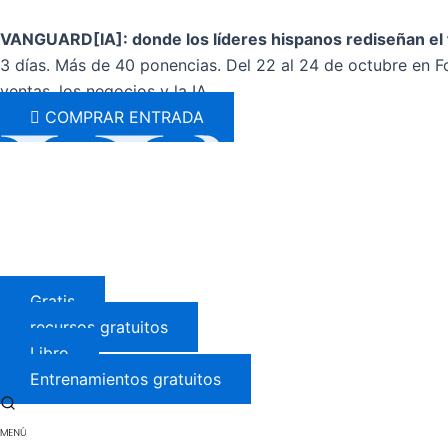
Ir
al
VANGUARD[IA]: donde los líderes hispanos rediseñan el 
contenido
3 días. Más de 40 ponencias. Del 22 al 24 de octubre en Fo
ventas, los negocios y la IA.
COMPRAR ENTRADA
Gratis
recursos gratuitos
Libro
Entrenamientos gratuitos