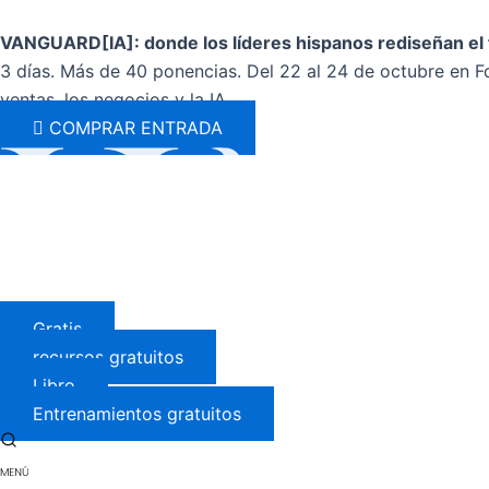
Ir
al
VANGUARD[IA]: donde los líderes hispanos rediseñan el 
contenido
3 días. Más de 40 ponencias. Del 22 al 24 de octubre en Fo
ventas, los negocios y la IA.
COMPRAR ENTRADA
Gratis
recursos gratuitos
Libro
Entrenamientos gratuitos