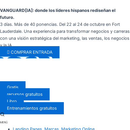
Ir
al
VANGUARD[IA]: donde los líderes hispanos rediseñan el
contenido
futuro.
3 días. Más de 40 ponencias. Del 22 al 24 de octubre en Fort
Lauderdale. Una experiencia para transformar negocios y carreras
con una visión estratégica del marketing, las ventas, los negocios
y la IA.
COMPRAR ENTRADA
Gratis
recursos gratuitos
Libro
Entrenamientos gratuitos
Landing Pages
,
Marcas
,
Marketing Online