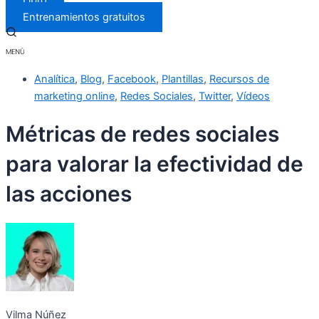
Libro
Entrenamientos gratuitos
Analítica
,
Blog
,
Facebook
,
Plantillas
,
Recursos de
marketing online
,
Redes Sociales
,
Twitter
,
Vídeos
Métricas de redes sociales
para valorar la efectividad de
las acciones
Vilma Núñez